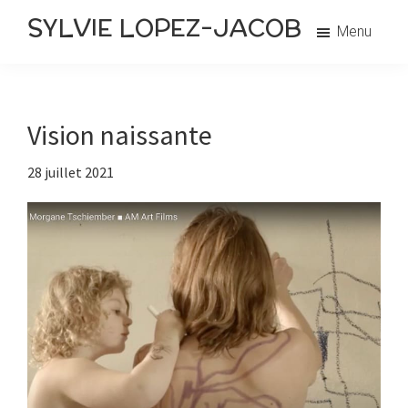
Passer
Passer
Exercices
SYLVIE LOPEZ-JACOB
Menu
au
à
philosophiques
contenu
la
principal
barre
latérale
Vision naissante
principale
28 juillet 2021