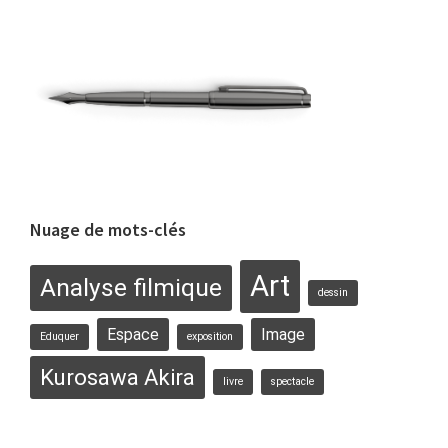
site
Web
Nuage de mots-clés
Art
Analyse filmique
dessin
Espace
Image
Eduquer
exposition
Kurosawa Akira
livre
spectacle