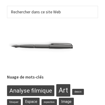
Rechercher
dans
ce
site
Web
Nuage de mots-clés
Art
Analyse filmique
dessin
Espace
Image
Eduquer
exposition