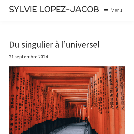
Passer
Passer
Exercices
SYLVIE LOPEZ-JACOB
Menu
au
à
philosophiques
contenu
la
principal
barre
latérale
Du singulier à l’universel
principale
21 septembre 2024